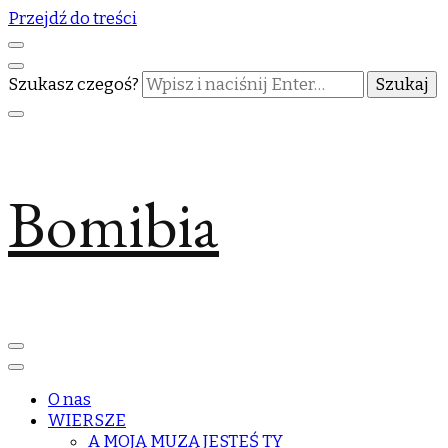
Przejdź do treści
Szukasz czegoś?
Bomibia
O nas
WIERSZE
A MOJĄ MUZĄ JESTEŚ TY