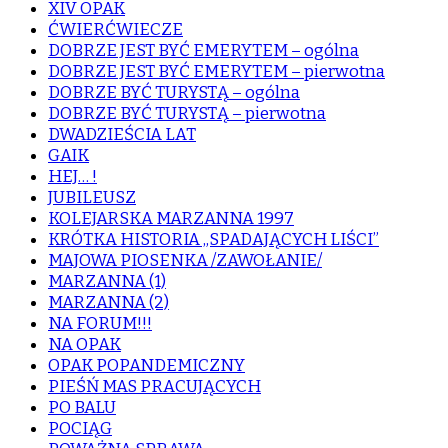
XIV OPAK
ĆWIERĆWIECZE
DOBRZE JEST BYĆ EMERYTEM – ogólna
DOBRZE JEST BYĆ EMERYTEM – pierwotna
DOBRZE BYĆ TURYSTĄ – ogólna
DOBRZE BYĆ TURYSTĄ – pierwotna
DWADZIEŚCIA LAT
GAIK
HEJ… !
JUBILEUSZ
KOLEJARSKA MARZANNA 1997
KRÓTKA HISTORIA „SPADAJĄCYCH LIŚCI”
MAJOWA PIOSENKA /ZAWOŁANIE/
MARZANNA (1)
MARZANNA (2)
NA FORUM!!!
NA OPAK
OPAK POPANDEMICZNY
PIEŚŃ MAS PRACUJĄCYCH
PO BALU
POCIĄG