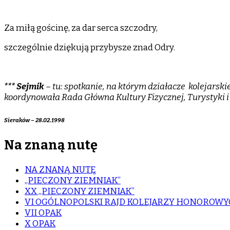
Za miłą gościnę, za dar serca szczodry,
szczególnie dziękują przybysze znad Odry.
*** Sejmik
– tu: spotkanie, na którym działacze kolejarski
koordynowała Rada Główna Kultury Fizycznej, Turystyki i 
Sieraków – 28.02.1998
Na znaną nutę
NA ZNANĄ NUTĘ
„PIECZONY ZIEMNIAK”
XX „PIECZONY ZIEMNIAK”
VI OGÓLNOPOLSKI RAJD KOLEJARZY HONOROW
VII OPAK
X OPAK