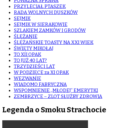
POWAŻNA SPRAWA
PRZYLECIAŁ PTASZEK
RADA WOLNYCH DUSZKÓW
SEJMIK
SEJMIK W SIERAKOWIE
SZLAKIEM ZAMKÓW I GRODÓW
ŚLĘŻANIE
ŚLĘŻAŃSKIE TOASTY NA XXI WIEK
ŚWIĘTY MIKOŁAJ
TO XII OPAK
TO JUŻ 40 LAT?
TRZYDZIEŚCI LAT
W PODZIĘCE za XI OPAK
WEZWANIE
WIADOMO FABRYCZNA
WSPOMNIENIE „MŁODEJ” EMERYTKI
ZEMBRZYCE – ZLOT SŁUŻBY ZDROWIA
Legenda o Smoku Strachocie