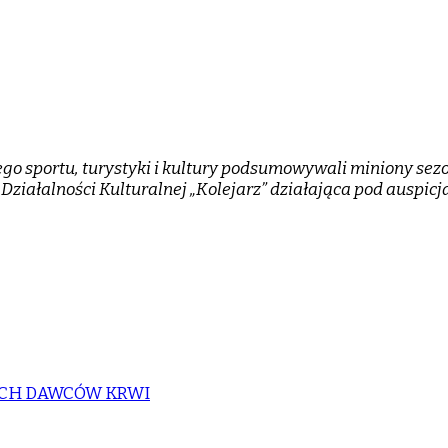
ego sportu, turystyki i kultury podsumowywali miniony sezon 
Działalności Kulturalnej „Kolejarz” działająca pod auspicj
YCH DAWCÓW KRWI