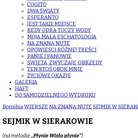
COGITO
DWA ŚWIATY
ESPERANTO
JEST TAKIE MIEJSCE
KĘDY ODRA TOCZY WODY
MOJA MAŁA ESCHATOLOGIA
NA ZNANĄ NUTĘ
OPOWIEŚCI RÓŻNEJ TREŚCI
PANIE I PANOWIE
ŚWIĘTA, ZWYCZAJE, OBRZĘDY
TEN KTOŚ OBOK MNIE
ŻYCIOWE OKAZJE
GALERIA
HAFT
DO SAMODZIELNEGO WYDRUKU
Bomibia
WIERSZE
NA ZNANĄ NUTĘ
SEJMIK W SIERA
SEJMIK W SIERAKOWIE
(na melodię
„Płynie Wisła płynie”
)