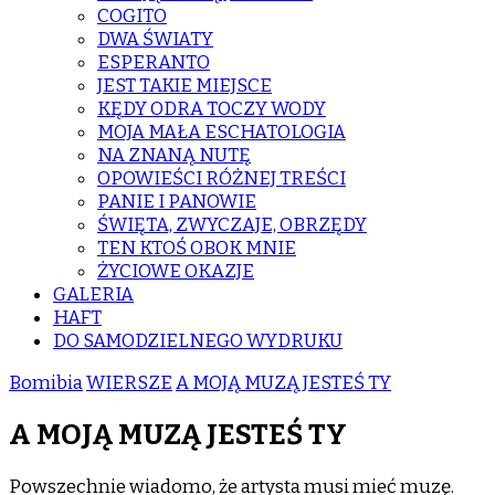
COGITO
DWA ŚWIATY
ESPERANTO
JEST TAKIE MIEJSCE
KĘDY ODRA TOCZY WODY
MOJA MAŁA ESCHATOLOGIA
NA ZNANĄ NUTĘ
OPOWIEŚCI RÓŻNEJ TREŚCI
PANIE I PANOWIE
ŚWIĘTA, ZWYCZAJE, OBRZĘDY
TEN KTOŚ OBOK MNIE
ŻYCIOWE OKAZJE
GALERIA
HAFT
DO SAMODZIELNEGO WYDRUKU
Bomibia
WIERSZE
A MOJĄ MUZĄ JESTEŚ TY
A MOJĄ MUZĄ JESTEŚ TY
Powszechnie wiadomo, że artysta musi mieć muzę.