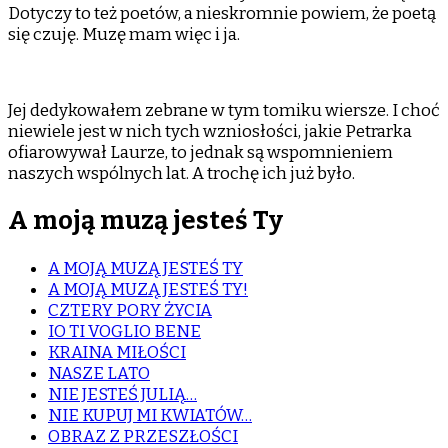
Dotyczy to też poetów, a nieskromnie powiem, że poetą
się czuję. Muzę mam więc i ja.
Jej dedykowałem zebrane w tym tomiku wiersze. I choć
niewiele jest w nich tych wzniosłości, jakie Petrarka
ofiarowywał Laurze, to jednak są wspomnieniem
naszych wspólnych lat. A trochę ich już było.
A moją muzą jesteś Ty
A MOJĄ MUZĄ JESTEŚ TY
A MOJĄ MUZĄ JESTEŚ TY!
CZTERY PORY ŻYCIA
IO TI VOGLIO BENE
KRAINA MIŁOŚCI
NASZE LATO
NIE JESTEŚ JULIĄ…
NIE KUPUJ MI KWIATÓW…
OBRAZ Z PRZESZŁOŚCI