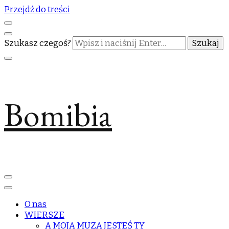
Przejdź do treści
Szukasz czegoś?
Bomibia
O nas
WIERSZE
A MOJĄ MUZĄ JESTEŚ TY