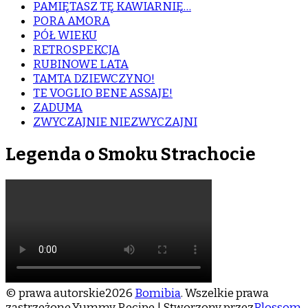
PAMIĘTASZ TĘ KAWIARNIĘ…
PORA AMORA
PÓŁ WIEKU
RETROSPEKCJA
RUBINOWE LATA
TAMTA DZIEWCZYNO!
TE VOGLIO BENE ASSAJE!
ZADUMA
ZWYCZAJNIE NIEZWYCZAJNI
Legenda o Smoku Strachocie
© prawa autorskie2026
Bomibia
. Wszelkie prawa
zastrzeżone.
Yummy Recipe | Stworzony przez
Blossom