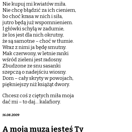
Nie kupuj mi kwiatów miła.
Nie chcę błądzić za ich cieniem,
bo choć krasa w nich i siła,
jutro będą już wspomnieniem.
I główki schylą w zadumie,
że los jest dla nich okrutny,
że są samotne – choć w tłumie.
Wraz z nimi ja będę smutny.
Mak czerwony, w letnie ranki
wśród zieleni jest radosny.
Zbudzone ze snu sasanki
szepczą o nadejściu wiosny.
Dom – cały skryty w powojach,
piękniejszy niż książąt dwory.
Chcesz coś z ciętych miła moja
dać mi – to daj… kalafiory.
16.08.2009
A moją muzą jesteś Ty