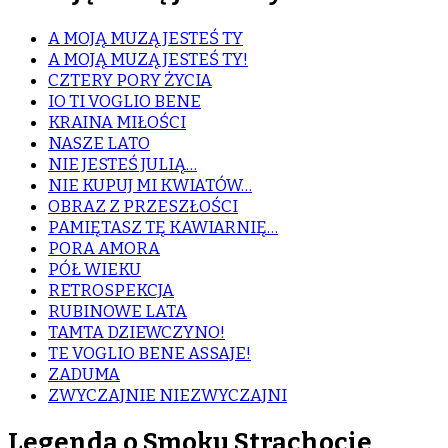
A MOJĄ MUZĄ JESTEŚ TY
A MOJĄ MUZĄ JESTEŚ TY!
CZTERY PORY ŻYCIA
IO TI VOGLIO BENE
KRAINA MIŁOŚCI
NASZE LATO
NIE JESTEŚ JULIĄ…
NIE KUPUJ MI KWIATÓW…
OBRAZ Z PRZESZŁOŚCI
PAMIĘTASZ TĘ KAWIARNIĘ…
PORA AMORA
PÓŁ WIEKU
RETROSPEKCJA
RUBINOWE LATA
TAMTA DZIEWCZYNO!
TE VOGLIO BENE ASSAJE!
ZADUMA
ZWYCZAJNIE NIEZWYCZAJNI
Legenda o Smoku Strachocie