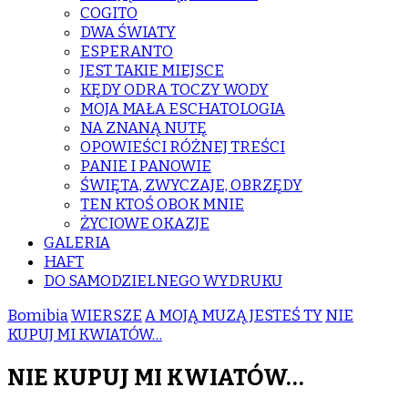
COGITO
DWA ŚWIATY
ESPERANTO
JEST TAKIE MIEJSCE
KĘDY ODRA TOCZY WODY
MOJA MAŁA ESCHATOLOGIA
NA ZNANĄ NUTĘ
OPOWIEŚCI RÓŻNEJ TREŚCI
PANIE I PANOWIE
ŚWIĘTA, ZWYCZAJE, OBRZĘDY
TEN KTOŚ OBOK MNIE
ŻYCIOWE OKAZJE
GALERIA
HAFT
DO SAMODZIELNEGO WYDRUKU
Bomibia
WIERSZE
A MOJĄ MUZĄ JESTEŚ TY
NIE
KUPUJ MI KWIATÓW…
NIE KUPUJ MI KWIATÓW…