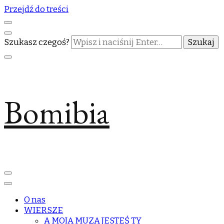
Przejdź do treści
Szukasz czegoś?
Bomibia
O nas
WIERSZE
A MOJĄ MUZĄ JESTEŚ TY